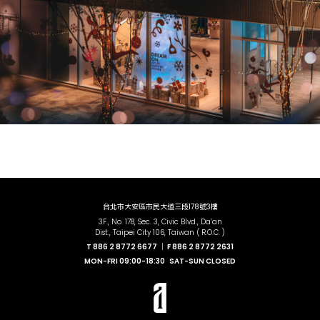
台北市大安區市民大道三段178號3樓
3F., No. 178, Sec. 3, Civic Blvd., Da’an
Dist., Taipei City 106, Taiwan ( R.O.C. )
T
886 2 8772 6677 ｜
F
886 2 8772 2631
MON-FRI
09:00-18:30
SAT-SUN
CLOSED