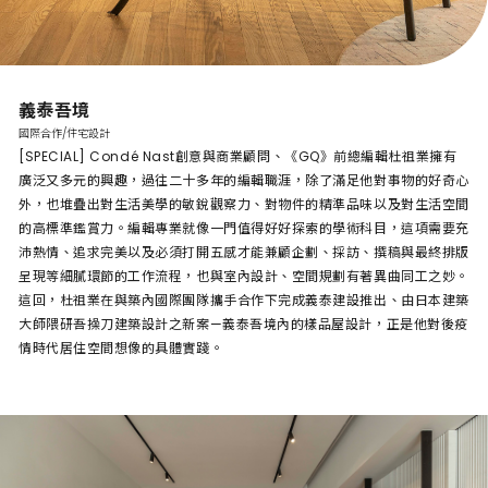
義泰吾境
國際合作/住宅設計
[SPECIAL] Condé Nast創意與商業顧問、《GQ》前總編輯杜祖業擁有
廣泛又多元的興趣，過往二十多年的編輯職涯，除了滿足他對事物的好奇心
外，也堆疊出對生活美學的敏銳觀察力、對物件的精準品味以及對生活空間
的高標準鑑賞力。編輯專業就像一門值得好好探索的學術科目，這項需要充
沛熱情、追求完美以及必須打開五感才能兼顧企劃、採訪、撰稿與最終排版
呈現等細膩環節的工作流程，也與室內設計、空間規劃有著異曲同工之妙。
這回，杜祖業在與築內國際團隊攜手合作下完成義泰建設推出、由日本建築
大師隈研吾操刀建築設計之新案—義泰吾境內的樣品屋設計，正是他對後疫
情時代居住空間想像的具體實踐。